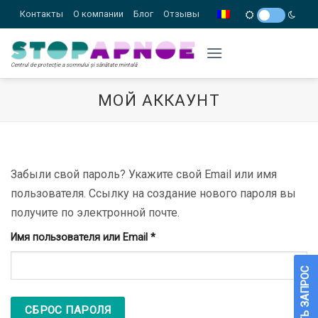
Skip
Контакты
О компании
Блог
Отзывы
to
content
Centrul de protecție a somnului și sănătate mintală
МОЙ АККАУНТ
Забыли свой пароль? Укажите свой Email или имя
пользователя. Ссылку на создание нового пароля вы
получите по электронной почте.
Обязательно
Имя пользователя или Email
*
СБРОС ПАРОЛЯ